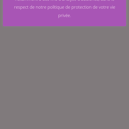
respect de notre politique de protection de votre vie
Mentions Légales – RGPD – CGV et Crédits
privée.
Copyright 2025 - L'Alchimiste Fée Kinésiologie - SIRET 840 254 049
00017